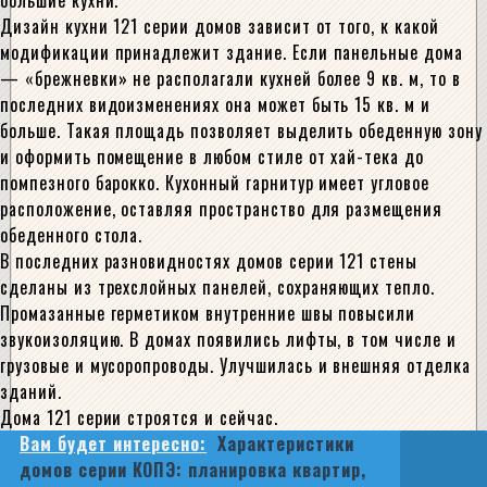
большие кухни.
Дизайн кухни 121 серии домов зависит от того, к какой
модификации принадлежит здание. Если панельные дома
— «брежневки» не располагали кухней более 9 кв. м, то в
последних видоизменениях она может быть 15 кв. м и
больше. Такая площадь позволяет выделить обеденную зону
и оформить помещение в любом стиле от хай-тека до
помпезного барокко. Кухонный гарнитур имеет угловое
расположение, оставляя пространство для размещения
обеденного стола.
В последних разновидностях домов серии 121 стены
сделаны из трехслойных панелей, сохраняющих тепло.
Промазанные герметиком внутренние швы повысили
звукоизоляцию. В домах появились лифты, в том числе и
грузовые и мусоропроводы. Улучшилась и внешняя отделка
зданий.
Дома 121 серии строятся и сейчас.
Вам будет интересно:
Характеристики
домов серии КОПЭ: планировка квартир,