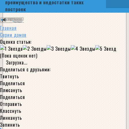
преимущества и недостатки таких
построек
Главная
Серии домов
Оценка статьи:
(Пока оценок нет)
Загрузка...
Поделиться с друзьями:
Твитнуть
Поделиться
Плюсануть
Поделиться
Отправить
Класснуть
Линкануть
Запинить