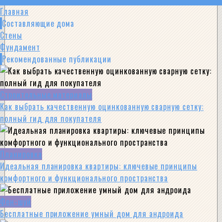
Главная
Составляющие дома
Стены
Фундамент
Рекомендованные публикации
Строительные материалы
Как выбрать качественную оцинкованную сварную сетку:
полный гид для покупателя
Планировка
Идеальная планировка квартиры: ключевые принципы
комфортного и функционального пространства
Фен-шуй
Бесплатные приложение умный дом для андроида