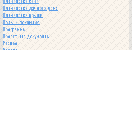
Планировка бани
Планировка дачного дома
Планировка крыши
Полы и покрытия
Программы
Проектные документы
Разное
Ремонт
Реновация
Серии домов
Советы
Совмещение комнат
Составляющие дома
Стены
Стили и виды домов
Строительные материалы
Фен-шуй
Фундамент
Интересное