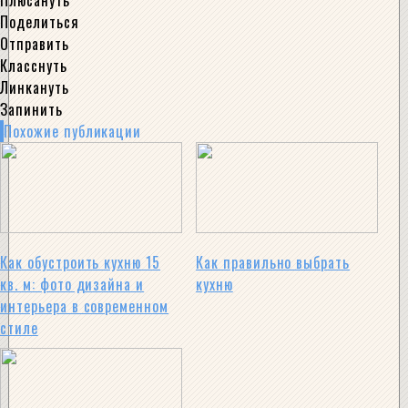
Плюсануть
Поделиться
Отправить
Класснуть
Линкануть
Запинить
Похожие публикации
Как обустроить кухню 15
Как правильно выбрать
кв. м: фото дизайна и
кухню
интерьера в современном
стиле