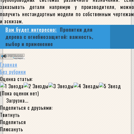
заказывать детали напрямую у производителя, можно
получить нестандартные модели по собственным чертежам
и эскизам.
Вам будет интересно:
Пропитки для
дерева с огнебиозащитой: важность,
выбор и применение
Главная
Без рубрики
Оценка статьи:
(Пока оценок нет)
Загрузка...
Поделиться с друзьями:
Твитнуть
Поделиться
Плюсануть