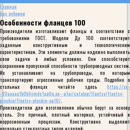
Главная
Без рубрики
Особенности фланцев 100
Производители изготавливают фланцы в соответствии с
требованиями ГОСТ. Модели Ду 100 соответствуют
заданным конструктивным и технологическим
характеристикам. Эти элементы должны надежно выполнять
свои задачи в любых условиях. Они способствуют
сохранению пропускной способности трубопроводных систем.
Их устанавливают на трубопроводы, по которым
транспортируют агрессивные рабочие среды. Подробно о
стальных фланцах читайте здесь
https://xn-
-80aaaaa1b0bfijmdc1ap0q.xn--p1ai/catalog/flantsy/flantsy-
ploskie/flantsy-ploskie-pu10/
.
Производители для изготовления обычно берут за основу
сталь. Это прочный, плотный материал, устойчивый к
коррозионным процессам. Конструктивно выделяют
несколько стандартных типов изделий: