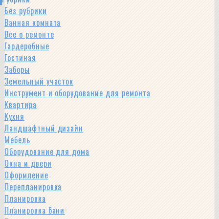
Без рубрики
Ванная комната
Все о ремонте
Гардеробные
Гостиная
Заборы
Земельный участок
Инструмент и оборудование для ремонта
Квартира
Кухня
Ландшафтный дизайн
Мебель
Оборудование для дома
Окна и двери
Оформление
Перепланировка
Планировка
Планировка бани