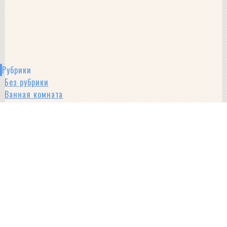
Рубрики
Без рубрики
Ванная комната
Все о ремонте
Гардеробные
Гостиная
Заборы
Земельный участок
Инструмент и оборудование для ремонта
Квартира
Кухня
Ландшафтный дизайн
Мебель