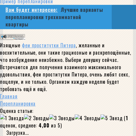
Пример перепланировки
Вам будет интересно:
Лучшие варианты
перепланировки трехкомнатной
квартиры
Изящные
феи проститутки Питера
, желанные и
восхитительные, они такие грациозные и раскрепощённые,
что возбуждение неизбежно. Выбери девушку сейчас.
Встречаются для получения взаимного максимального
удовольствия, феи проститутки Питера, очень любят секс,
поцелуи, и не только. Организм каждую неделю будет
требовать ещё и ещё.
Главная
Перепланировка
Оценка статьи:
(
1
оценок, среднее:
4,00
из 5)
Загрузка...