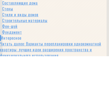
Составляющие дома
Стены
Стили и виды домов
Строительные материалы
Фен-шуй
Фундамент
Интересное
Читать далее
: Варианты перепланировки однокомнатной
квартиры: лучшие идеи расширения пространства и
функционального использования
Перепланировка
- как все сделать правильно
Проектные документы
- что потребуется
Популярные статьи
Лучшие варианты перепланировки трехкомнатной квартиры
Особенности перепланировки трехкомнатных квартир
различных серий, их плюсы и минусы....