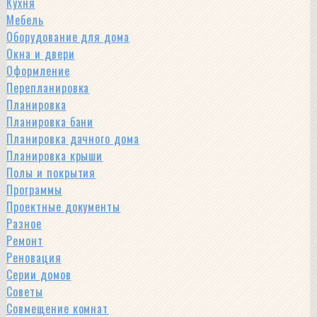
Кухня
Мебель
Оборудование для дома
Окна и двери
Оформление
Перепланировка
Планировка
Планировка бани
Планировка дачного дома
Планировка крыши
Полы и покрытия
Программы
Проектные документы
Разное
Ремонт
Реновация
Серии домов
Советы
Совмещение комнат