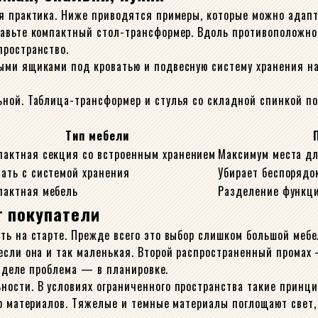
я практика. Ниже приводятся примеры, которые можно адапт
тавьте компактный стол-трансформер. Вдоль противоположн
пространство.
ыми ящиками под кроватью и подвесную систему хранения на
ьной. Таблица-трансформер и стулья со складной спинкой п
Тип мебели
пактная секция со встроенным хранением
Максимум места дл
вать с системой хранения
Убирает беспорядок
пактная мебель
Разделение функци
т покупатели
ить на старте. Прежде всего это выбор слишком большой ме
если она и так маленькая. Второй распространенный промах
м деле проблема — в планировке.
ности. В условиях ограниченного пространства такие принц
ор материалов. Тяжелые и темные материалы поглощают свет