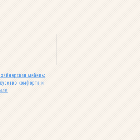
зайнерская мебель:
кусство комфорта и
иля