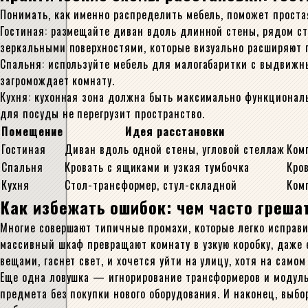
Понимать, как именно распределить мебель, поможет проста
Гостиная: размещайте диван вдоль длинной стены, рядом с
зеркальными поверхностями, которые визуально расширяют 
Спальня: используйте мебель для малогабаритки с выдвижн
загромождает комнату.
Кухня: кухонная зона должна быть максимально функционал
для посуды не перегрузит пространство.
Помещение
Идея расстановки
Гостиная
Диван вдоль одной стены, угловой стеллаж
Ком
Спальня
Кровать с ящиками и узкая тумбочка
Кро
Кухня
Стол-трансформер, стул-складной
Ком
Как избежать ошибок: чем часто греша
Многие совершают типичные промахи, которые легко исправ
массивный шкаф превращают комнату в узкую коробку, даже 
вещами, гаснет свет, и хочется уйти на улицу, хотя на само
Еще одна ловушка — игнорирование трансформеров и модуль
предмета без покупки нового оборудования. И наконец, выб