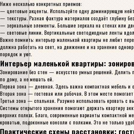
Ниже несколько конкретных приемов:
— цветовые акценты. Используйте одну доминирующую нейтра
— текстуры. Разная фактура материалов создаёт глубину без
— зеркальные элементы. Большие зеркала на стенах или две
— световые линии. Вертикальные светодиодные ленты вдол
Важно помнить: интерьер маленькой квартиры не любит пер
должна работать на свет, на движение и на хранение однов
порядок и уют.
Интерьер маленькой квартиры: зониро
Зонирование без стен — искусство умных решений. Делить 
по дому, а не мешать ей.
Первая зона — дневная. Здесь важна компактная мебель и 
Вторая зона — гостевая или рабочая. В этом месте помогае
Третья зона — спальная. Разумно использовать кровать с в
Системы открытого хранения помогают держать квартиру акку
верхних полках. Благо, современные варианты компактной 
кроватью, подоконные консоли с полками. Это не только уд
Практические схемы расстановки: гост