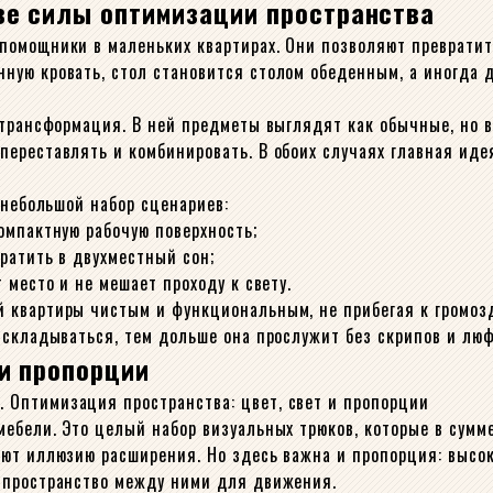
ве силы оптимизации пространства
помощники в маленьких квартирах. Они позволяют превратит
ную кровать, стол становится столом обеденным, а иногда 
я трансформация. В ней предметы выглядят как обычные, но
ереставлять и комбинировать. В обоих случаях главная идея
 небольшой набор сценариев:
омпактную рабочую поверхность;
ратить в двухместный сон;
 место и не мешает проходу к свету.
 квартиры чистым и функциональным, не прибегая к громоз
 складываться, тем дольше она прослужит без скрипов и люф
 и пропорции
ебели. Это целый набор визуальных трюков, которые в сумм
ают иллюзию расширения. Но здесь важна и пропорция: высо
 пространство между ними для движения.