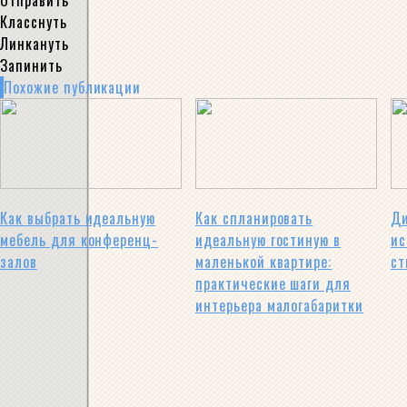
Класснуть
Линкануть
Запинить
Похожие публикации
Как выбрать идеальную
Как спланировать
Ди
мебель для конференц-
идеальную гостиную в
ис
залов
маленькой квартире:
ст
практические шаги для
интерьера малогабаритки