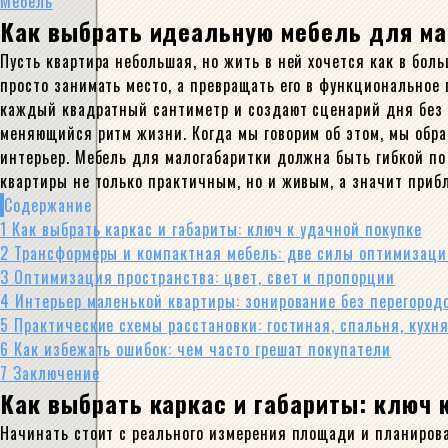
Мебель
Как выбрать идеальную мебель для ма
Пусть квартира небольшая, но жить в ней хочется как в бол
просто занимать место, а превращать его в функциональное
каждый квадратный сантиметр и создают сценарий дня без 
меняющийся ритм жизни. Когда мы говорим об этом, мы обращ
интерьер. Мебель для малогабаритки должна быть гибкой по
квартиры не только практичным, но и живым, а значит приб
Содержание
1
Как выбрать каркас и габариты: ключ к удачной покупке
2
Трансформеры и компактная мебель: две силы оптимизаци
3
Оптимизация пространства: цвет, свет и пропорции
4
Интерьер маленькой квартиры: зонирование без перегород
5
Практические схемы расстановки: гостиная, спальня, кухн
6
Как избежать ошибок: чем часто грешат покупатели
7
Заключение
Как выбрать каркас и габариты: ключ 
Начинать стоит с реального измерения площади и планиров