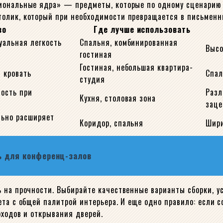
иональные ядра» — предметы, которые по одному сценарию с
олик, который при необходимости превращается в письменны
во
Где лучше использовать
уальная легкость
Спальня, комбинированная
Высо
гостиная
Гостиная, небольшая квартира-
 кровать
Спал
студия
ность при
Разл
Кухня, столовая зона
заце
льно расширяет
Коридор, спальня
Шири
ь для конференц-залов
 на прочности. Выбирайте качественные варианты сборки, у
ета с общей палитрой интерьера. И еще одно правило: если 
оходов и открывания дверей.