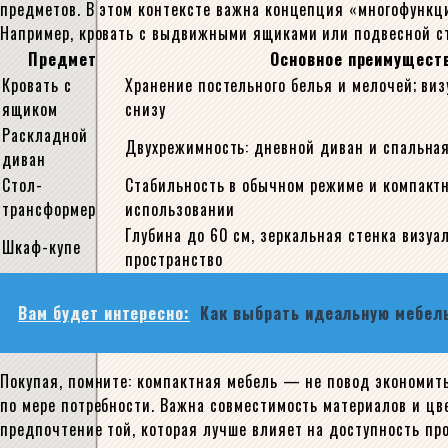
предметов. В этом контексте важна концепция «многофункц
Например, кровать с выдвижными ящиками или подвесной ст
Предмет
Основное преимущест
Кровать с
Хранение постельного белья и мелочей; виз
ящиком
снизу
Раскладной
Двухрежимность: дневной диван и спальная
диван
Стол-
Стабильность в обычном режиме и компакт
трансформер
использовании
Глубина до 60 см, зеркальная стенка визуа
Шкаф-купе
пространство
Вам будет интересно:
Как выбрать идеальную мебел
Покупая, помните: компактная мебель — не повод экономить
по мере потребности. Важна совместимость материалов и цв
предпочтение той, которая лучше влияет на доступность пр