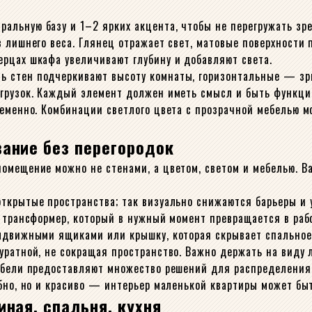
льную базу и 1–2 ярких акцента, чтобы не перегружать зре
 лишнего веса. Глянец отражает свет, матовые поверхности 
рцах шкафа увеличивают глубину и добавляют света.
ь стен подчеркивают высоту комнаты, горизонтальные — зр
егрузок. Каждый элемент должен иметь смысл и быть функци
ременно. Комбинации светлого цвета с прозрачной мебелью 
вание без перегородок
помещение можно не стенами, а цветом, светом и мебелью. 
открытые пространства; так визуально снижаются барьеры и
т трансформер, который в нужный момент превращается в раб
ыдвижными ящиками или крышку, которая скрывает спальное 
ратной, не сокращая пространство. Важно держать на виду л
мебели предоставляют множество решений для распределения
обно, но и красиво — интерьер маленькой квартиры может б
иная, спальня, кухня