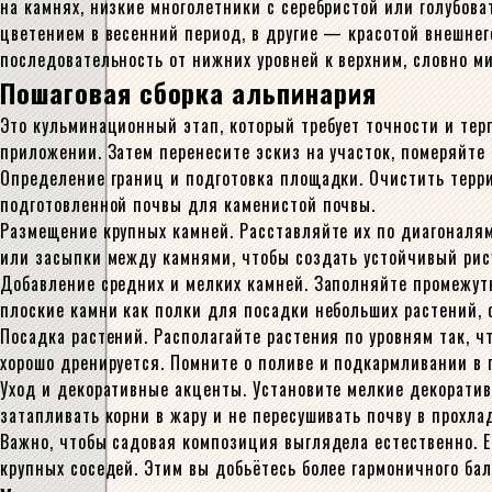
на камнях, низкие многолетники с серебристой или голубова
цветением в весенний период, в другие — красотой внешнего
последовательность от нижних уровней к верхним, словно м
Пошаговая сборка альпинария
Это кульминационный этап, который требует точности и терп
приложении. Затем перенесите эскиз на участок, померяйте
Определение границ и подготовка площадки. Очистить терри
подготовленной почвы для каменистой почвы.
Размещение крупных камней. Расставляйте их по диагоналям
или засыпки между камнями, чтобы создать устойчивый рис
Добавление средних и мелких камней. Заполняйте промежут
плоские камни как полки для посадки небольших растений, 
Посадка растений. Располагайте растения по уровням так, ч
хорошо дренируется. Помните о поливе и подкармливании в
Уход и декоративные акценты. Установите мелкие декоративн
затапливать корни в жару и не пересушивать почву в прохла
Важно, чтобы садовая композиция выглядела естественно. Е
крупных соседей. Этим вы добьётесь более гармоничного ба