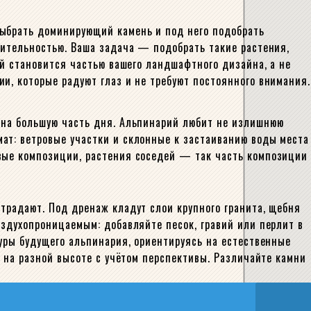
выбрать доминирующий камень и под него подобрать
тительностью. Ваша задача — подобрать такие растения,
ий становится частью вашего ландшафтного дизайна, а не
и, которые радуют глаз и не требуют постоянного внимания.
м на большую часть дня. Альпинарий любит не излишнюю
ат: ветровые участки и склонные к застаиванию воды места
овые композиции, растения соседей — так часть композиции
традают. Под дренаж кладут слои крупного гранита, щебня
оздухопроницаемым: добавляйте песок, гравий или перлит в
туры будущего альпинария, ориентируясь на естественные
и на разной высоте с учётом перспективы. Различайте камни