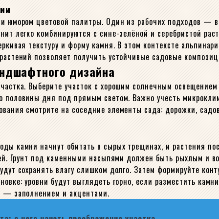
ции
и и юмором цветовой палитры. Один из рабочих подходов — 
анит легко комбинируются с сине-зелёной и серебристой рас
еркивая текстуру и форму камня. В этом контексте альпинар
 растений позволяет получить устойчивые садовые композици
андшафтного дизайна
 участка. Выберите участок с хорошим солнечным освещение
о половины дня под прямым светом. Важно учесть микроклим
рования смотрите на соседние элементы сада: дорожки, сад
оды камни начнут обитать в сырых трещинах, и растения пос
рней. Грунт под каменными насыпями должен быть рыхлым и в
будут сохранять влагу слишком долго. Затем формируйте кон
новке: уровни будут выглядеть горно, если разместить камн
е — заполнением и акцентами.
а: с чего начать преображение участка