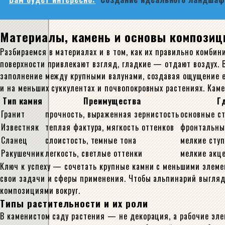
Материалы, камень и основы композиц
Разбираемся в материалах и в том, как их правильно комбин
поверхности привлекают взгляд, гладкие — отдают воздух. 
заполнение между крупными валунами, создавая ощущение ес
и на меньших суккулентах и почвопокровных растениях. Каме
Тип камня
Преимущества
Г
Гранит
прочность, выраженная зернистость
основные с
Известняк
теплая фактура, мягкость оттенков
фронтальны
Сланец
слоистость, темные тона
мелкие ступ
Ракушечник
легкость, светлые оттенки
мелкие акц
Ключ к успеху — сочетать крупные камни с меньшими элеме
свои задачи и сферы применения. Чтобы альпинарий выгляде
композициями вокруг.
Типы растительности и их роли
В каменистом саду растения — не декорация, а рабочие эле