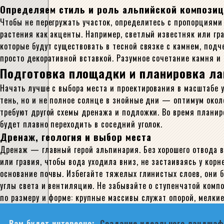
Определяем стиль и роль альпийской компози
Чтобы не перегружать участок, определитесь с пропорциям
растения как акценты. Например, светлый известняк или гр
которые будут существовать в тесной связке с камнем, подч
просто декоративной вставкой. Разумное сочетание камня и
Подготовка площадки и планировка л
Начать лучше с выбора места и проектирования в масштабе
тень, но и не полное солнце в знойные дни — оптимум окол
требуют другой схемы дренажа и подложки. Во время плани
будет плавно переходить в соседний уголок.
Дренаж, геология и выбор места
Дренаж — главный герой альпинария. Без хорошего отвода в
или гравия, чтобы вода уходила вниз, не застаиваясь у ко
основание почвы. Избегайте тяжелых глинистых слоев, они 
углы света и вентиляцию. Не забывайте о ступенчатой компо
по размеру и форме: крупные массивы служат опорой, мелки
Вам будет интересно:
Создание идеального ландшафт