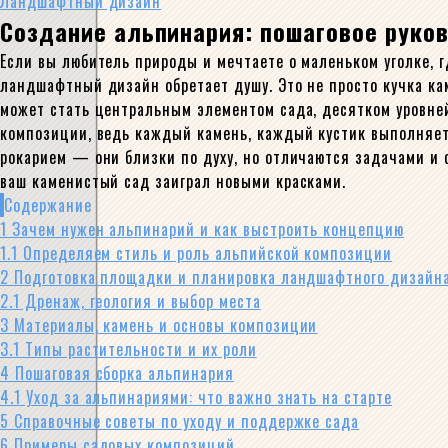
Ландшафтный дизайн
Создание альпинария: пошаговое руков
Если вы любитель природы и мечтаете о маленьком уголке, г
ландшафтный дизайн обретает душу. Это не просто кучка ка
может стать центральным элементом сада, десятком уровней
композиции, ведь каждый камень, каждый кустик выполняет 
рокарием — они близки по духу, но отличаются задачами и 
ваш каменистый сад заиграл новыми красками.
Содержание
1
Зачем нужен альпинарий и как выстроить концепцию
1.1
Определяем стиль и роль альпийской композиции
2
Подготовка площадки и планировка ландшафтного дизайн
2.1
Дренаж, геология и выбор места
3
Материалы, камень и основы композиции
3.1
Типы растительности и их роли
4
Пошаговая сборка альпинария
4.1
Уход за альпинариями: что важно знать на старте
5
Справочные советы по уходу и поддержке сада
6
Примеры садовых композиций