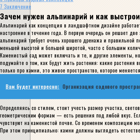
7
Заключение
Зачем нужен альпинарий и как выстро
Альпинарий как концепция в ландшафтном дизайне работает 
настроение в течение года. В первую очередь он решает две
альпинарий требует очень хорошего дренажа и правильной по
меньшей высотой и большей широтой, часто с большим колич
Каменистый сад может включать и те, и другие элементы, но
подумайте о том, как будут жить растения: какие растения
только про камни, это живое пространство, которое меняется
Вам будет интересно:
Организация садового простра
Определяясь со стилем, стоит учесть размер участка, свето
геометрическим формам — есть решения под любой вкус. Есл
чувствуют на каменистой почве. Со временем композицию мо
При этом принципиально: камни должны выглядеть естествен