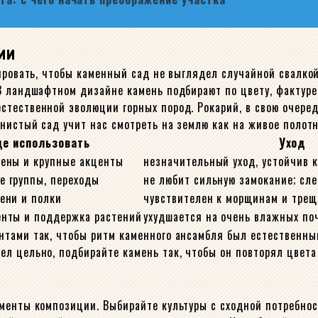
ии
ировать, чтобы каменный сад не выглядел случайной свалкой
В ландшафтном дизайне камень подбирают по цвету, фактуре
тественной эволюции горных пород. Рокарий, в свою очеред
нистый сад учит нас смотреть на землю как на живое полотн
де использовать
Уход
тены и крупные акценты
незначительный уход, устойчив 
е группы, переходы
не любит сильную замокание; сл
ени и полки
чувствителен к морщинам и трещ
енты и поддержка растений
ухудшается на очень влажных по
нтами так, чтобы ритм каменного ансамбля был естественны
л цельно, подбирайте камень так, чтобы он повторял цвета
менты композиции. Выбирайте культуры с сходной потребнос