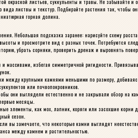
той окраской листьев, суккульенты и травы. Не забывайте и 
 вида листвы и текстур. Подбирайте растения так, чтобы он
иниатюрная горная долина.
ения. Небольшая подсказка заранее: нарисуйте схему расста
 высоты и просмотрите вид с разных точек. Потребуются сле
торию, убрать сорняки, проверить дренаж и выровнять повер
 и массивами, избегая симметричной ригидности. Привязыва
унок.
ки между крупными камнями меньшими по размеру, добиваяс
суккулентов или почвопокровников.
тобы они выглядели естественно и не закрывали обзор на ка
 первые месяцы.
ые элементы, как мох, лапник, коряги или засохшие корни д
дный сезон.
сли вы замечаете, что некоторые камни выглядят неестестве
ланса между камнем и растительностью.