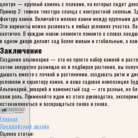
центре — крупный камень с полками, на которых сидят дек
Пример 2: темная текстура сланца с контрастной зеленью. 
фактуру камня. Включайте мелкие камни между крупными дл
Эти варианты можно развивать в любых условиях участка. В
хаотично. В каждом новом элементе помните о словах ландша
в одном дворе делают сад более живым и стабильным, а ка
Заключение
Создание альпинария — это не просто набор камней и расте
затем аккуратно размещая их и подбирая растения, вы полу
дышать вместе с почвой и растениями, создавать ритм и д
условиям и характеру камня, и ваша садовая композиция буде
Альпинарий, рокарий и каменистый сад — это разные, но бл
свою роль. Применяйте идеи из этого руководства, эксперим
останавливаться и возвращаться снова и снова.
Главная
Ландшафтный дизайн
Оценка статьи: