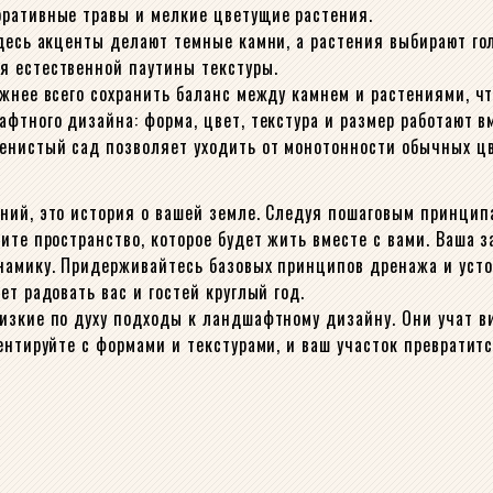
оративные травы и мелкие цветущие растения.
Здесь акценты делают темные камни, а растения выбирают го
я естественной паутины текстуры.
ажнее всего сохранить баланс между камнем и растениями, ч
фтного дизайна: форма, цвет, текстура и размер работают в
менистый сад позволяет уходить от монотонности обычных ц
ний, это история о вашей земле. Следуя пошаговым принцип
чите пространство, которое будет жить вместе с вами. Ваша
инамику. Придерживайтесь базовых принципов дренажа и уст
т радовать вас и гостей круглый год.
изкие по духу подходы к ландшафтному дизайну. Они учат ви
ентируйте с формами и текстурами, и ваш участок превратитс