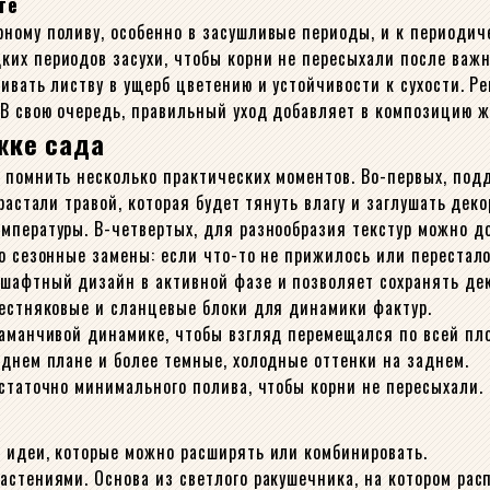
те
ному поливу, особенно в засушливые периоды, и к периодиче
ких периодов засухи, чтобы корни не пересыхали после важ
ивать листву в ущерб цветению и устойчивости к сухости. Р
В свою очередь, правильный уход добавляет в композицию ж
жке сада
 помнить несколько практических моментов. Во-первых, под
растали травой, которая будет тянуть влагу и заглушать деко
мпературы. В-четвертых, для разнообразия текстур можно д
о сезонные замены: если что-то не прижилось или перестало
шафтный дизайн в активной фазе и позволяет сохранять дек
вестняковые и сланцевые блоки для динамики фактур.
заманчивой динамике, чтобы взгляд перемещался по всей пл
еднем плане и более темные, холодные оттенки на заднем.
остаточно минимального полива, чтобы корни не пересыхали.
 идеи, которые можно расширять или комбинировать.
астениями. Основа из светлого ракушечника, на котором ра