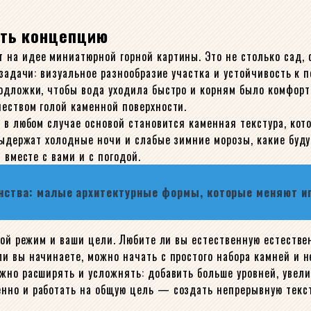
ить концепцию
на идее миниатюрной горной картины. Это не столько сад, 
 задачи: визуальное разнообразие участка и устойчивость к 
дложки, чтобы вода уходила быстро и корням было комфортно
еством голой каменной поверхности.
 в любом случае основой становится каменная текстура, кото
 выдержат холодные ночи и слабые зимние морозы, какие буд
 вместе с вами и с погодой.
нства: малые архитектурные формы, которые меняют и
вой режим и ваши цели. Любите ли вы естественную естестве
и вы начинаете, можно начать с простого набора камней и н
жно расширять и усложнять: добавить больше уровней, увел
но и работать на общую цель — создать непрерывную текстур