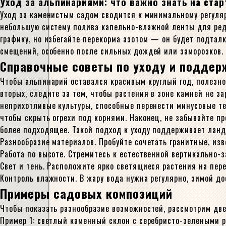
Уход за альпинариями: что важно знать на стар
Уход за каменистым садом сводится к минимальному регуляр
небольшую систему полива капельно-влажной ленты для ред
графику, но избегайте перекорма азотом — он будет подталк
смещений, особенно после сильных дождей или заморозков. 
Справочные советы по уходу и поддер
Чтобы альпинарий оставался красивым круглый год, полезно
вторых, следите за тем, чтобы растения в зоне камней не за
неприхотливые культуры, способные перенести минусовые те
чтобы скрыть огрехи под корнями. Наконец, не забывайте пр
более подходящее. Такой подход к уходу поддерживает ланд
Разнообразие материалов. Пробуйте сочетать гранитные, из
Работа по высоте. Стремитесь к естественной вертикально-
Свет и тень. Расположите ярко светящиеся растения на пер
Контроль влажности. В жару вода нужна регулярно, зимой д
Примеры садовых композиций
Чтобы показать разнообразие возможностей, рассмотрим две
Пример 1: светлый каменный склон с серебристо-зелеными р