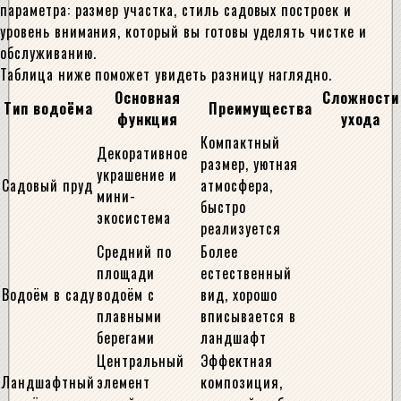
параметра: размер участка, стиль садовых построек и
уровень внимания, который вы готовы уделять чистке и
обслуживанию.
Таблица ниже поможет увидеть разницу наглядно.
Основная
Сложности
Тип водоёма
Преимущества
функция
ухода
Компактный
Декоративное
размер, уютная
украшение и
Садовый пруд
атмосфера,
мини-
быстро
экосистема
реализуется
Средний по
Более
площади
естественный
Водоём в саду
водоём с
вид, хорошо
плавными
вписывается в
берегами
ландшафт
Центральный
Эффектная
Ландшафтный
элемент
композиция,