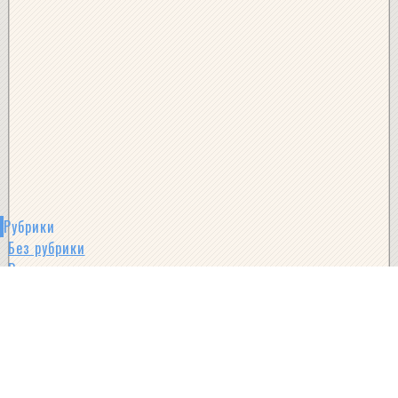
Рубрики
Без рубрики
Ванная комната
Все о ремонте
Гардеробные
Гостиная
Заборы
Земельный участок
Инструмент и оборудование для ремонта