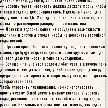
дневной жизни. Далее идут практические моменты.
— Уровень грунта: местность должна держать форму, чтобы
стенки пруда не деформировались. Идеальный уклон дна
под углом около 1,5–2 градусов обеспечивает сток воды в
фильтр и равномерное распределение планктона.
— Дренаж и водоснабжение: не забудьте о возможности
подпитки и системы отвода, чтобы не допускать застойной
воды весной.
— Правило краев: береговые линии лучше делать пологими
в зоне, где будут отдыхать дети, и более крутыми там, где
хочется драматичности и тени от кустарников.
— Солнце и тень: с утра водоем любит свет, а к вечеру тень
деревьев может дать прохладу. Небольшие деревца вокруг
пруда добавляют ароматы и секретные уголки, но не должны
загораживать свет.
Чтобы упростить планирование, можно использовать
простую схему. В ней указать ширину котлована, уровень
воды, расположение фильтров, камней и мест под водные
растения. Визуальный чертеж поможет понять, как будет