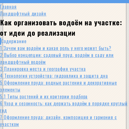
Главная
Ландшафтный дизайн
Как организовать водоём на участке:
от идеи до реализации
Содержание
1
Зачем вам водоём и какая роль у него может быть?
2
Выбор концепции: садовый пруд, водоём в саду или
ландшафтный водоём
3
Планировка места и география участка
4
Технология устройства: гидравлика и защита дна
5
Оформление пруда: водные растения и декоративные
элементы
5.1
Типы растений и их критерии подбора
6
Уход и сезонность: как держать водоём в порядке круглый
год
7
Оформление пруда: дизайн, композиция и гармония с
участком