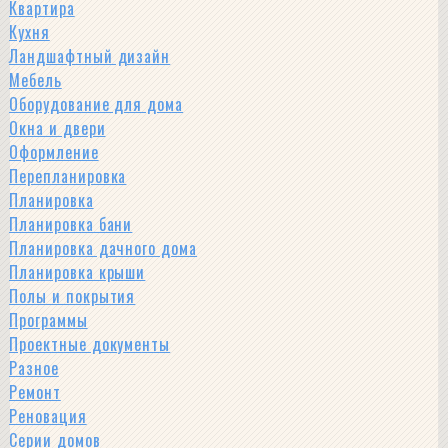
Квартира
Кухня
Ландшафтный дизайн
Мебель
Оборудование для дома
Окна и двери
Оформление
Перепланировка
Планировка
Планировка бани
Планировка дачного дома
Планировка крыши
Полы и покрытия
Программы
Проектные документы
Разное
Ремонт
Реновация
Серии домов