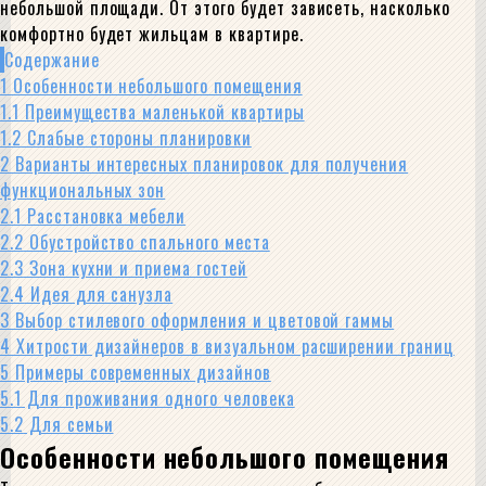
небольшой площади. От этого будет зависеть, насколько
комфортно будет жильцам в квартире.
Содержание
1
Особенности небольшого помещения
1.1
Преимущества маленькой квартиры
1.2
Слабые стороны планировки
2
Варианты интересных планировок для получения
функциональных зон
2.1
Расстановка мебели
2.2
Обустройство спального места
2.3
Зона кухни и приема гостей
2.4
Идея для санузла
3
Выбор стилевого оформления и цветовой гаммы
4
Хитрости дизайнеров в визуальном расширении границ
5
Примеры современных дизайнов
5.1
Для проживания одного человека
5.2
Для семьи
Особенности небольшого помещения