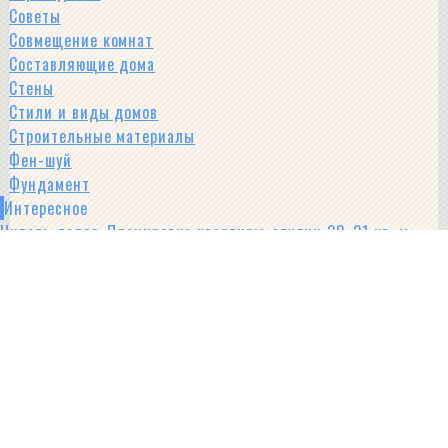
Советы
Совмещение комнат
Составляющие дома
Стены
Стили и виды домов
Строительные материалы
Фен-шуй
Фундамент
Интересное
Читать далее
: Планировка квартиры-студии 20-21 кв. м:
секреты и важные моменты
Перепланировка
- как все сделать правильно
Проектные документы
- что потребуется
Популярные статьи
Дизайн квартиры 42 кв. м: зонирование и фото готовых
решений