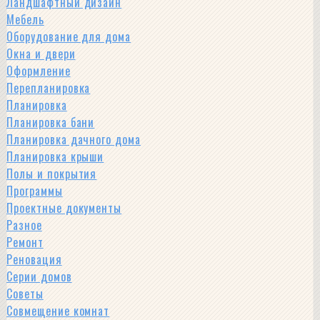
Ландшафтный дизайн
Мебель
Оборудование для дома
Окна и двери
Оформление
Перепланировка
Планировка
Планировка бани
Планировка дачного дома
Планировка крыши
Полы и покрытия
Программы
Проектные документы
Разное
Ремонт
Реновация
Серии домов
Советы
Совмещение комнат