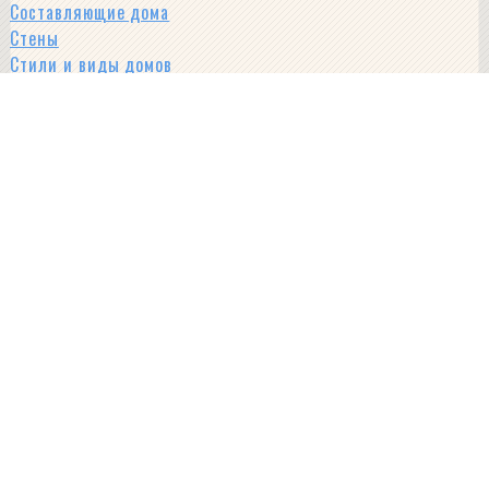
Составляющие дома
Стены
Стили и виды домов
Строительные материалы
Фен-шуй
Фундамент
Интересное
Читать далее
: Нюансы планировки кухни буквой П: лучшие
решения дизайна, реальные фото
Перепланировка
- как все сделать правильно
Проектные документы
- что потребуется
Популярные статьи
Особенности планировки кухни 3 кв. м: лучшие решения,
размещение холодильника, современные проекты
Статья о планировке кухни небольших размеров. Вы узнаете,
какой кухонный...