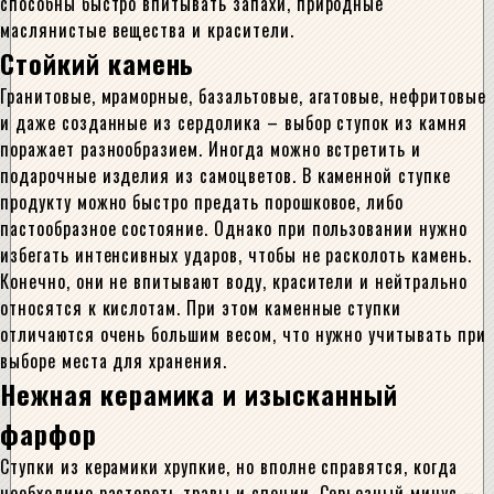
способны быстро впитывать запахи, природные
маслянистые вещества и красители.
Стойкий камень
Гранитовые, мраморные, базальтовые, агатовые, нефритовые
и даже созданные из сердолика – выбор ступок из камня
поражает разнообразием. Иногда можно встретить и
подарочные изделия из самоцветов. В каменной ступке
продукту можно быстро предать порошковое, либо
пастообразное состояние. Однако при пользовании нужно
избегать интенсивных ударов, чтобы не расколоть камень.
Конечно, они не впитывают воду, красители и нейтрально
относятся к кислотам. При этом каменные ступки
отличаются очень большим весом, что нужно учитывать при
выборе места для хранения.
Нежная керамика и изысканный
фарфор
Ступки из керамики хрупкие, но вполне справятся, когда
необходимо растереть травы и специи. Серьезный минус –