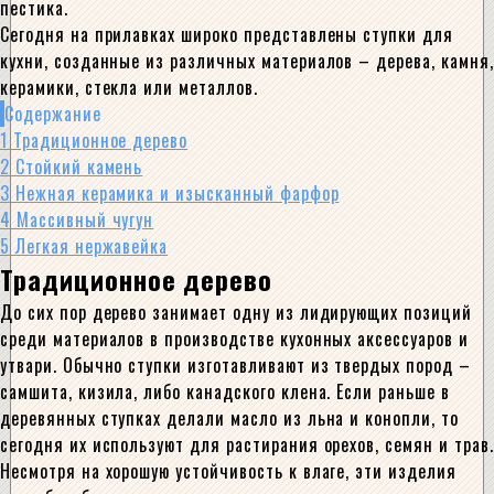
пестика.
Сегодня на прилавках широко представлены ступки для
кухни, созданные из различных материалов – дерева, камня,
керамики, стекла или металлов.
Содержание
1
Традиционное дерево
2
Стойкий камень
3
Нежная керамика и изысканный фарфор
4
Массивный чугун
5
Легкая нержавейка
Традиционное дерево
До сих пор дерево занимает одну из лидирующих позиций
среди материалов в производстве кухонных аксессуаров и
утвари. Обычно ступки изготавливают из твердых пород –
самшита, кизила, либо канадского клена. Если раньше в
деревянных ступках делали масло из льна и конопли, то
сегодня их используют для растирания орехов, семян и трав.
Несмотря на хорошую устойчивость к влаге, эти изделия